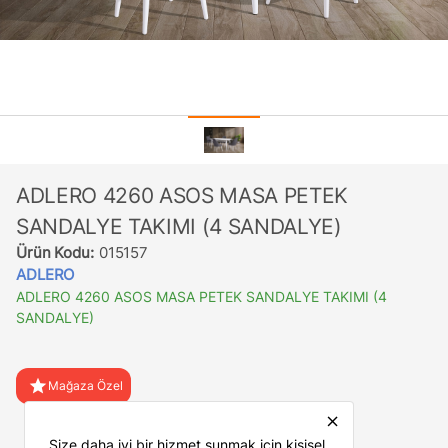
ADLERO 4260 ASOS MASA PETEK
SANDALYE TAKIMI (4 SANDALYE)
Ürün Kodu:
015157
ADLERO
ADLERO 4260 ASOS MASA PETEK SANDALYE TAKIMI (4
SANDALYE)
star
Mağaza Özel
close
favorite
Favorilere Ekle
Size daha iyi bir hizmet sunmak için kişisel