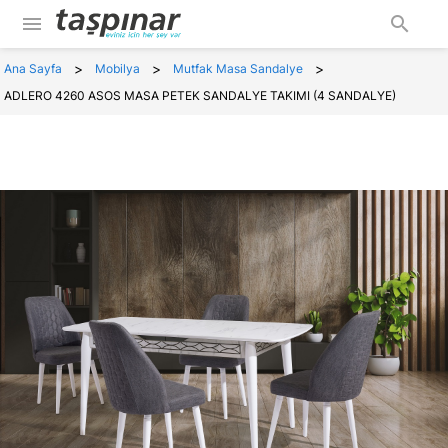
menu
search
>
>
>
Ana Sayfa
Mobilya
Mutfak Masa Sandalye
ADLERO 4260 ASOS MASA PETEK SANDALYE TAKIMI (4 SANDALYE)