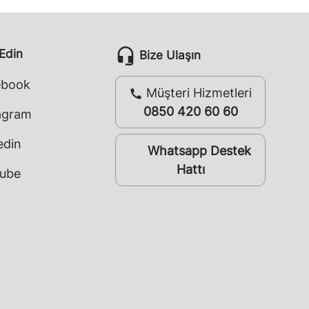
headset_mic
 Edin
Bize Ulaşın
ebook
Müşteri Hizmetleri
call
0850 420 60 60
agram
edin
Whatsapp Destek
whatsapp
Hattı
ube