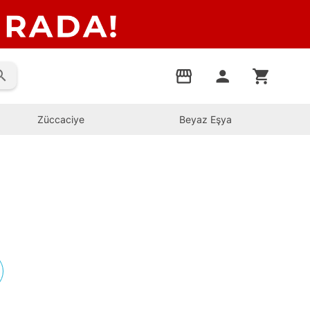
rch
storefront
person
shopping_cart
Züccaciye
Beyaz Eşya
s