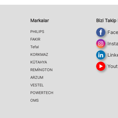
Markalar
Bizi Takip
PHILIPS
Fac
FAKIR
Inst
Tefal
KORKMAZ
Link
KÜTAHYA
Yout
REMİNGTON
ARZUM
VESTEL
POWERTECH
OMS