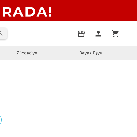
rch
storefront
person
shopping_cart
Züccaciye
Beyaz Eşya
s