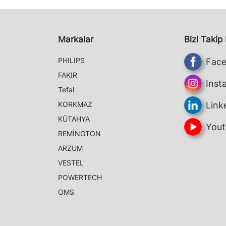
Markalar
Bizi Takip
PHILIPS
Fac
FAKIR
Inst
Tefal
KORKMAZ
Link
KÜTAHYA
Yout
REMİNGTON
ARZUM
VESTEL
POWERTECH
OMS