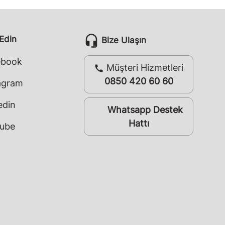
headset_mic
 Edin
Bize Ulaşın
ebook
Müşteri Hizmetleri
call
0850 420 60 60
agram
edin
Whatsapp Destek
whatsapp
Hattı
ube