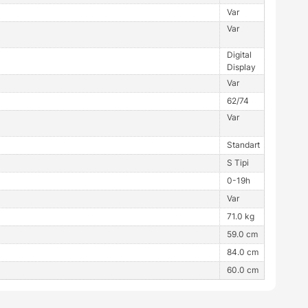
Var
Var
Digital
Display
Var
62/74
Var
Standart
S Tipi
0-19h
Var
71.0 kg
59.0 cm
84.0 cm
60.0 cm