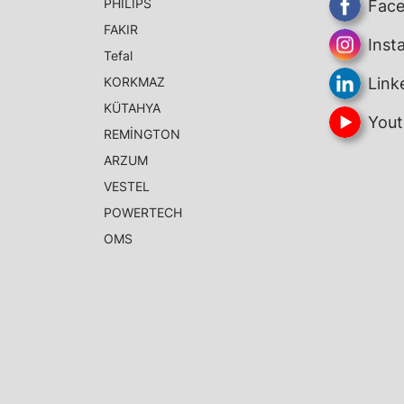
PHILIPS
Fac
FAKIR
Inst
Tefal
KORKMAZ
Link
KÜTAHYA
Yout
REMİNGTON
ARZUM
VESTEL
POWERTECH
OMS