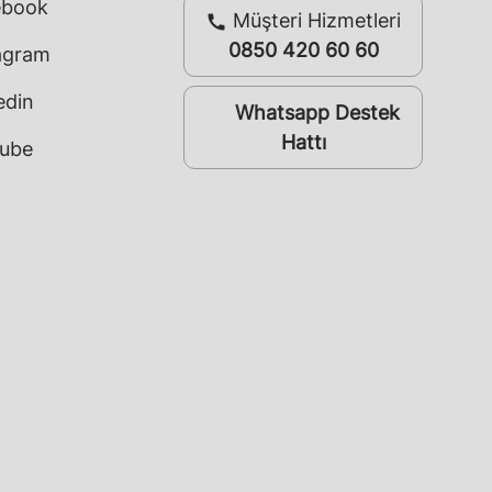
ebook
Müşteri Hizmetleri
call
0850 420 60 60
agram
edin
Whatsapp Destek
whatsapp
Hattı
ube