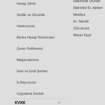
Elektronik Ürünler
Hesap Silme
Elektirikli Ev Aletleri
Mobilya
Gizlilik ve Güvenlik
Ev Tekstili
Hakkımızda
Züccaciye
Beyaz Eşya
Banka Hesap Numaraları
Çerez Politikamız
Mağazalarımız
İade ve İptal Şartları
İş Başvurusu
Uygulama Destek
keyboard_arrow_down
KVKK