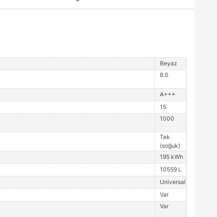
Beyaz
8.0
A+++
15
1000
Tek
(soğuk)
195 kWh
10559 L
Universal
Var
Var