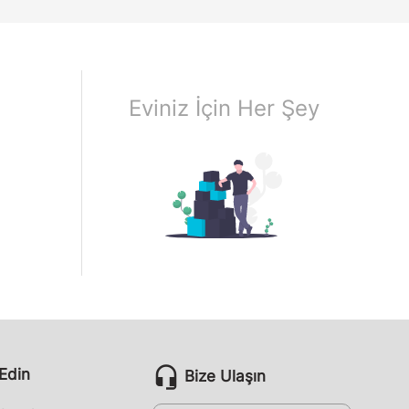
Eviniz İçin Her Şey
headset_mic
 Edin
Bize Ulaşın