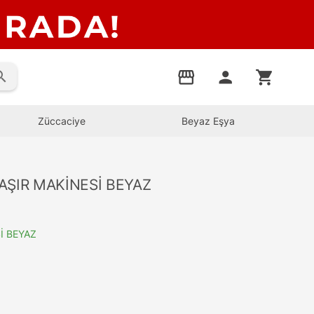
rch
storefront
person
shopping_cart
Züccaciye
Beyaz Eşya
AŞIR MAKİNESİ BEYAZ
İ BEYAZ