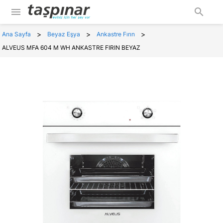
menu
search
>
>
>
Ana Sayfa
Beyaz Eşya
Ankastre Fırın
ALVEUS MFA 604 M WH ANKASTRE FIRIN BEYAZ