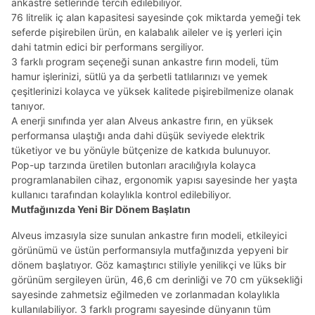
ankastre setlerinde tercih edilebiliyor.
76 litrelik iç alan kapasitesi sayesinde çok miktarda yemeği tek
seferde pişirebilen ürün, en kalabalık aileler ve iş yerleri için
dahi tatmin edici bir performans sergiliyor.
3 farklı program seçeneği sunan ankastre fırın modeli, tüm
hamur işlerinizi, sütlü ya da şerbetli tatlılarınızı ve yemek
çeşitlerinizi kolayca ve yüksek kalitede pişirebilmenize olanak
tanıyor.
A enerji sınıfında yer alan Alveus ankastre fırın, en yüksek
performansa ulaştığı anda dahi düşük seviyede elektrik
tüketiyor ve bu yönüyle bütçenize de katkıda bulunuyor.
Pop-up tarzında üretilen butonları aracılığıyla kolayca
programlanabilen cihaz, ergonomik yapısı sayesinde her yaşta
kullanıcı tarafından kolaylıkla kontrol edilebiliyor.
Mutfağınızda Yeni Bir Dönem Başlatın
Alveus imzasıyla size sunulan ankastre fırın modeli, etkileyici
görünümü ve üstün performansıyla mutfağınızda yepyeni bir
dönem başlatıyor. Göz kamaştırıcı stiliyle yenilikçi ve lüks bir
görünüm sergileyen ürün, 46,6 cm derinliği ve 70 cm yüksekliği
sayesinde zahmetsiz eğilmeden ve zorlanmadan kolaylıkla
kullanılabiliyor. 3 farklı programı sayesinde dünyanın tüm