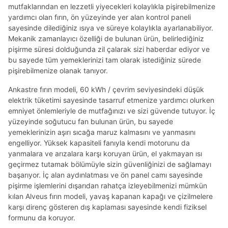
mutfaklarından en lezzetli yiyecekleri kolaylıkla pişirebilmenize
yardımcı olan fırın, ön yüzeyinde yer alan kontrol paneli
sayesinde dilediğiniz ısıya ve süreye kolaylıkla ayarlanabiliyor.
Mekanik zamanlayıcı özelliği de bulunan ürün, belirlediğiniz
pişirme süresi dolduğunda zil çalarak sizi haberdar ediyor ve
bu sayede tüm yemeklerinizi tam olarak istediğiniz sürede
pişirebilmenize olanak tanıyor.
Ankastre fırın modeli, 60 kWh / çevrim seviyesindeki düşük
elektrik tüketimi sayesinde tasarruf etmenize yardımcı olurken
emniyet önlemleriyle de mutfağınızı ve sizi güvende tutuyor. İç
yüzeyinde soğutucu fan bulunan ürün, bu sayede
yemeklerinizin aşırı sıcağa maruz kalmasını ve yanmasını
engelliyor. Yüksek kapasiteli fanıyla kendi motorunu da
yanmalara ve arızalara karşı koruyan ürün, el yakmayan ısı
geçirmez tutamak bölümüyle sizin güvenliğinizi de sağlamayı
başarıyor. İç alan aydınlatması ve ön panel camı sayesinde
pişirme işlemlerini dışarıdan rahatça izleyebilmenizi mümkün
kılan Alveus fırın modeli, yavaş kapanan kapağı ve çizilmelere
karşı direnç gösteren dış kaplaması sayesinde kendi fiziksel
formunu da koruyor.