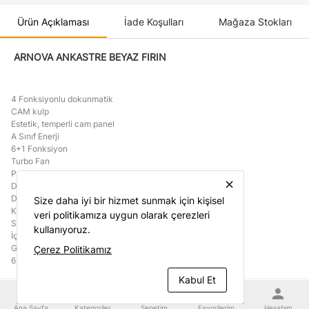
Ürün Açıklaması
İade Koşulları
Mağaza Stokları
ARNOVA ANKASTRE BEYAZ FIRIN
4 Fonksiyonlu dokunmatik
CAM kulp
Estetik, temperli cam panel
A Sınıf Enerji
6+1 Fonksiyon
Turbo Fan
Pop – Up Düğme
close
Dijital Timer
Dokunmatik Kontrol Panel
Size daha iyi bir hizmet sunmak için kişisel
Kolay Temizlenebilir Tel Raflı İç Yüzey
veri politikamıza uygun olarak çerezleri
Soğutma Fanı
kullanıyoruz.
İç Aydınlatma
Grill Fonksiyonu
Çerez Politikamız
63 Lt İç Hacim
Kabul Et
home
category
shopping_cart
favorite
person
Ana Sayfa
Kategoriler
Sepetim
Favorilerim
Hesabım