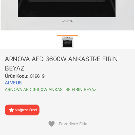
ARNOVA AFD 3600W ANKASTRE FIRIN
BEYAZ
Ürün Kodu:
019619
ALVEUS
ARNOVA AFD 3600W ANKASTRE FIRIN BEYAZ
star
Mağaza Özel
favorite
Favorilere Ekle