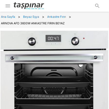
menu
search
>
>
>
Ana Sayfa
Beyaz Eşya
Ankastre Fırın
ARNOVA AFD 3600W ANKASTRE FIRIN BEYAZ