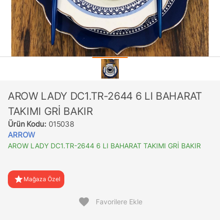
AROW LADY DC1.TR-2644 6 LI BAHARAT
TAKIMI GRİ BAKIR
Ürün Kodu:
015038
ARROW
AROW LADY DC1.TR-2644 6 LI BAHARAT TAKIMI GRİ BAKIR
star
Mağaza Özel
favorite
Favorilere Ekle