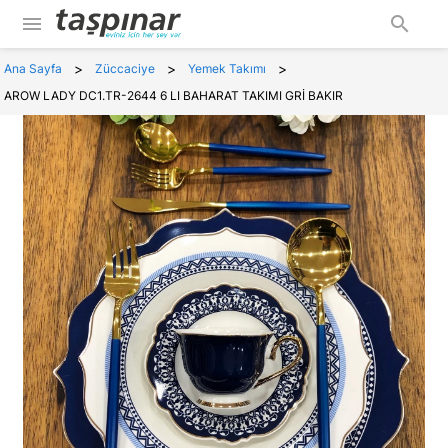
menu
search
>
>
>
Ana Sayfa
Züccaciye
Yemek Takımı
AROW LADY DC1.TR-2644 6 LI BAHARAT TAKIMI GRİ BAKIR