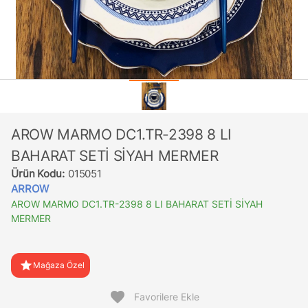
AROW MARMO DC1.TR-2398 8 LI
BAHARAT SETİ SİYAH MERMER
Ürün Kodu:
015051
ARROW
AROW MARMO DC1.TR-2398 8 LI BAHARAT SETİ SİYAH
MERMER
star
Mağaza Özel
favorite
Favorilere Ekle