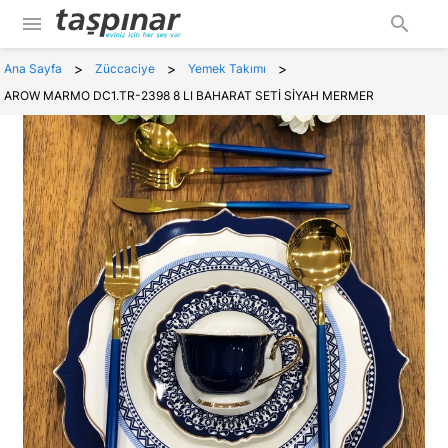
menu
search
>
>
>
Ana Sayfa
Züccaciye
Yemek Takımı
AROW MARMO DC1.TR-2398 8 LI BAHARAT SETİ SİYAH MERMER