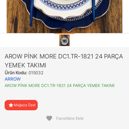
AROW PİNK MORE DC1.TR-1821 24 PARÇA
YEMEK TAKIMI
Ürün Kodu:
015032
ARROW
AROW PİNK MORE DC1.TR-1821 24 PARÇA YEMEK TAKIMI
star
Mağaza Özel
favorite
Favorilere Ekle