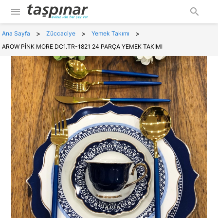
menu
search
>
>
>
Ana Sayfa
Züccaciye
Yemek Takımı
AROW PİNK MORE DC1.TR-1821 24 PARÇA YEMEK TAKIMI