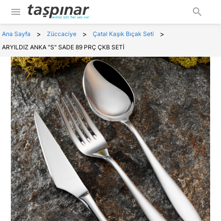
menu
search
>
>
>
Ana Sayfa
Züccaciye
Çatal Kaşık Bıçak Seti
ARYILDIZ ANKA "S" SADE 89 PRÇ ÇKB SETİ