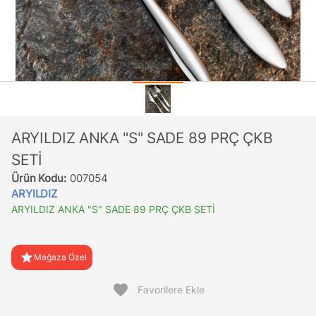
ARYILDIZ ANKA "S" SADE 89 PRÇ ÇKB
SETİ
Ürün Kodu:
007054
ARYILDIZ
ARYILDIZ ANKA "S" SADE 89 PRÇ ÇKB SETİ
star
Mağaza Özel
favorite
Favorilere Ekle