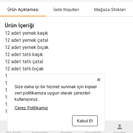
Ürün Açıklaması
İade Koşulları
Mağaza Stokları
Ürün İçeriği
12 adet yemek kaşık
12 adet yemek çatal
12 adet yemek bıçak
12 adet tatlı kaşık
12 adet tatlı çatal
1
2 adet tatlı bıçak
12 adet çay kaşığı
close
1 adet servis kürek
Size daha iyi bir hizmet sunmak için kişisel
1 adet servis kaşık
veri politikamıza uygun olarak çerezleri
1 adet servis çatal
kullanıyoruz.
1 adet servis kepçe
Çerez Politikamız
1 adet servis kevgir
Kabul Et
home
category
shopping_cart
favorite
person
Ana Sayfa
Kategoriler
Sepetim
Favorilerim
Hesabım