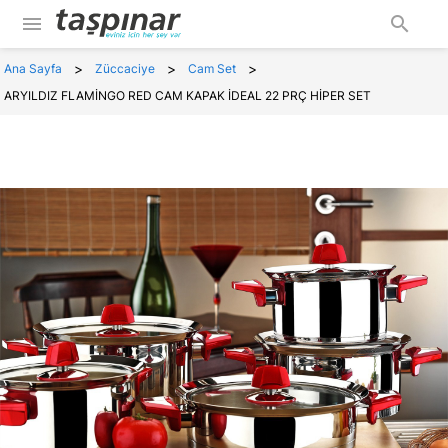
menu
search
>
>
>
Ana Sayfa
Züccaciye
Cam Set
ARYILDIZ FLAMİNGO RED CAM KAPAK İDEAL 22 PRÇ HİPER SET