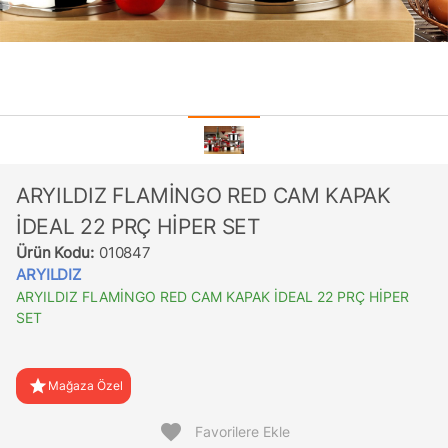
ARYILDIZ FLAMİNGO RED CAM KAPAK
İDEAL 22 PRÇ HİPER SET
Ürün Kodu:
010847
ARYILDIZ
ARYILDIZ FLAMİNGO RED CAM KAPAK İDEAL 22 PRÇ HİPER
SET
star
Mağaza Özel
favorite
Favorilere Ekle