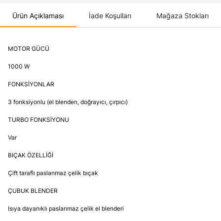
Ürün Açıklaması
İade Koşulları
Mağaza Stokları
MOTOR GÜCÜ
1000 W
FONKSİYONLAR
3 fonksiyonlu (el blenderı, doğrayıcı, çırpıcı)
TURBO FONKSİYONU
Var
BIÇAK ÖZELLİĞİ
Çift taraflı paslanmaz çelik bıçak
ÇUBUK BLENDER
Isıya dayanıklı paslanmaz çelik el blenderi