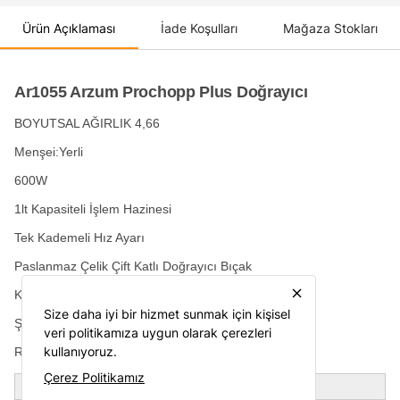
Ürün Açıklaması
İade Koşulları
Mağaza Stokları
Ar1055 Arzum Prochopp Plus Doğrayıcı
BOYUTSAL AĞIRLIK 4,66
Menşei:Yerli
600W
1lt Kapasiteli İşlem Hazinesi
Tek Kademeli Hız Ayarı
Paslanmaz Çelik Çift Katlı Doğrayıcı Bıçak
close
Kaymayı Önleyen Ayaklar
Size daha iyi bir hizmet sunmak için kişisel
Şeffaf Ara Kapak
veri politikamıza uygun olarak çerezleri
kullanıyoruz.
Renk:Nar
Çerez Politikamız