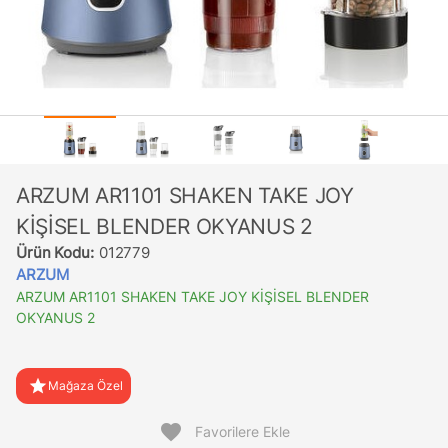
ARZUM AR1101 SHAKEN TAKE JOY
KİŞİSEL BLENDER OKYANUS 2
Ürün Kodu:
012779
ARZUM
ARZUM AR1101 SHAKEN TAKE JOY KİŞİSEL BLENDER
OKYANUS 2
star
Mağaza Özel
favorite
Favorilere Ekle