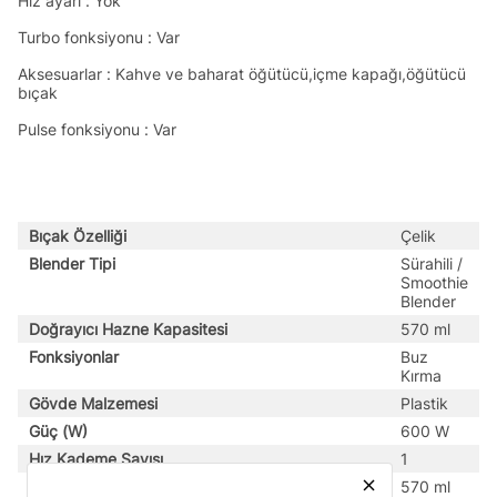
Hız ayarı : Yok
Turbo fonksiyonu : Var
Aksesuarlar : Kahve ve baharat öğütücü,içme kapağı,öğütücü
bıçak
Pulse fonksiyonu : Var
Bıçak Özelliği
Çelik
Blender Tipi
Sürahili /
Smoothie
Blender
Doğrayıcı Hazne Kapasitesi
570 ml
Fonksiyonlar
Buz
Kırma
Gövde Malzemesi
Plastik
Güç (W)
600 W
Hız Kademe Sayısı
1
close
Ölçü Kabı Kapasitesi
570 ml