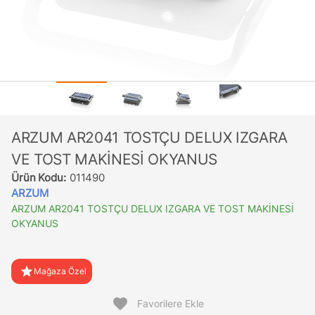
ARZUM AR2041 TOSTÇU DELUX IZGARA
VE TOST MAKİNESİ OKYANUS
Ürün Kodu:
011490
ARZUM
ARZUM AR2041 TOSTÇU DELUX IZGARA VE TOST MAKİNESİ
OKYANUS
star
Mağaza Özel
favorite
Favorilere Ekle