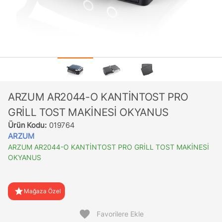
ARZUM AR2044-O KANTİNTOST PRO
GRİLL TOST MAKİNESİ OKYANUS
Ürün Kodu:
019764
ARZUM
ARZUM AR2044-O KANTİNTOST PRO GRİLL TOST MAKİNESİ
OKYANUS
star
Mağaza Özel
favorite
Favorilere Ekle