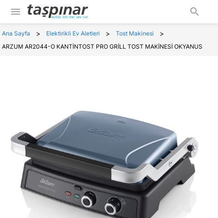
menu
search
>
>
>
Ana Sayfa
Elektirikli Ev Aletleri
Tost Makinesi
ARZUM AR2044-O KANTİNTOST PRO GRİLL TOST MAKİNESİ OKYANUS