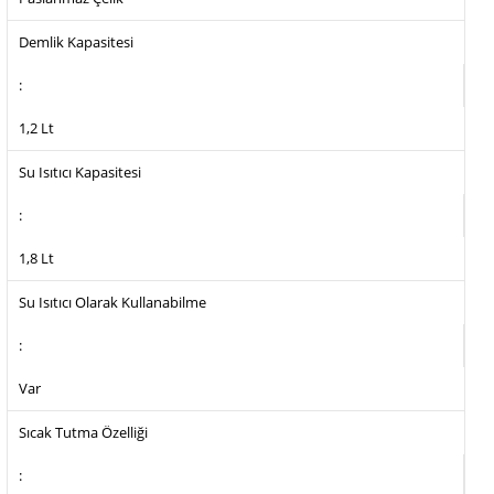
Demlik Kapasitesi
:
1,2 Lt
Su Isıtıcı Kapasitesi
:
1,8 Lt
Su Isıtıcı Olarak Kullanabilme
:
Var
Sıcak Tutma Özelliği
: