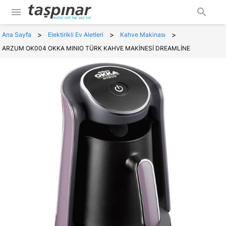
menu
search
>
>
>
Ana Sayfa
Elektirikli Ev Aletleri
Kahve Makinası
ARZUM OK004 OKKA MINIO TÜRK KAHVE MAKİNESİ DREAMLİNE