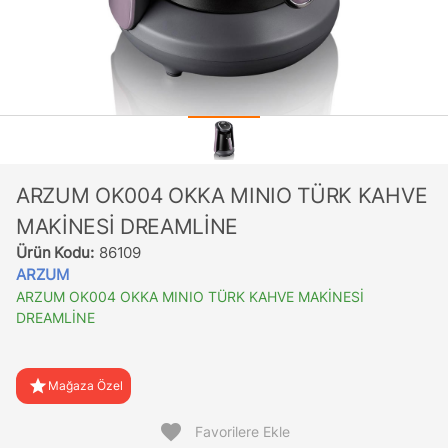
ARZUM OK004 OKKA MINIO TÜRK KAHVE
MAKİNESİ DREAMLİNE
Ürün Kodu:
86109
ARZUM
ARZUM OK004 OKKA MINIO TÜRK KAHVE MAKİNESİ
DREAMLİNE
star
Mağaza Özel
favorite
Favorilere Ekle