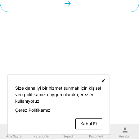
easts
close
Size daha iyi bir hizmet sunmak için kişisel
veri politikamıza uygun olarak çerezleri
kullanıyoruz.
Çerez Politikamız
Kabul Et
home
category
shopping_cart
favorite
person
Ana Sayfa
Kategoriler
Sepetim
Favorilerim
Hesabım