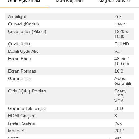
Ürün Açıklaması
İade Koşulları
Mağaza Stokları
Ambilight
Yok
Curved (Kavisli)
Hayır
Çözünürlük (Piksel)
1920 x
1080
Çözünürlük
Full HD
Dahili Uydu Alıcı
Var
Ekran Ebatı
43 inç /
109 cm
Ekran Formatı
16:9
Garanti Tipi
Awox
Garantili
Giriş / Çıkış Portları
Scart,
USB,
VGA
Görüntü Teknolojisi
LED
HDMI Girişleri
3
İşletim Sistemi
Yok
Model Yılı
2017
Scart
Var