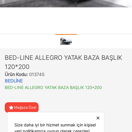
BED-LINE ALLEGRO YATAK BAZA BAŞLIK
120*200
Ürün Kodu:
013745
BEDLİNE
BED-LINE ALLEGRO YATAK BAZA BAŞLIK 120*200
star
Mağaza Özel
close
favorite
Favorilere Ekle
Size daha iyi bir hizmet sunmak için kişisel
veri politikamıza uygun olarak çerezleri