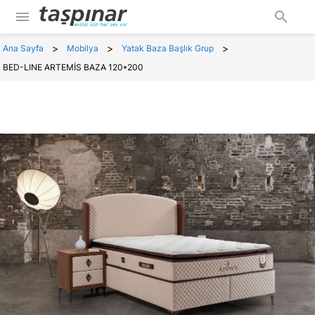
menu
search
>
>
>
Ana Sayfa
Mobilya
Yatak Baza Başlık Grup
BED-LINE ARTEMİS BAZA 120*200