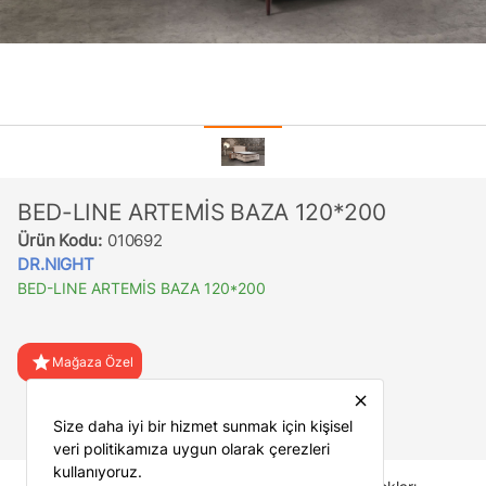
BED-LINE ARTEMİS BAZA 120*200
Ürün Kodu:
010692
DR.NIGHT
BED-LINE ARTEMİS BAZA 120*200
star
Mağaza Özel
close
favorite
Favorilere Ekle
Size daha iyi bir hizmet sunmak için kişisel
veri politikamıza uygun olarak çerezleri
kullanıyoruz.