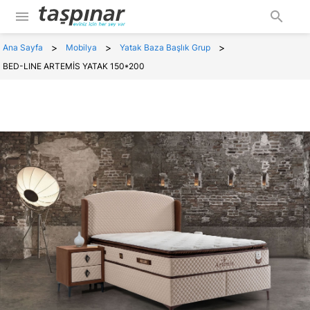
menu
search
>
>
>
Ana Sayfa
Mobilya
Yatak Baza Başlık Grup
BED-LINE ARTEMİS YATAK 150*200