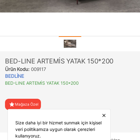
BED-LINE ARTEMİS YATAK 150*200
Ürün Kodu:
009117
BEDLİNE
BED-LINE ARTEMİS YATAK 150*200
star
Mağaza Özel
close
favorite
Favorilere Ekle
Size daha iyi bir hizmet sunmak için kişisel
veri politikamıza uygun olarak çerezleri
kullanıyoruz.