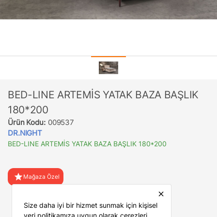
BED-LINE ARTEMİS YATAK BAZA BAŞLIK
180*200
Ürün Kodu:
009537
DR.NIGHT
BED-LINE ARTEMİS YATAK BAZA BAŞLIK 180*200
star
Mağaza Özel
close
favorite
Favorilere Ekle
Size daha iyi bir hizmet sunmak için kişisel
veri politikamıza uygun olarak çerezleri