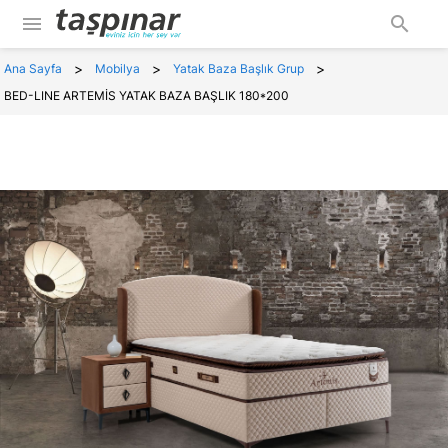
menu
search
>
>
>
Ana Sayfa
Mobilya
Yatak Baza Başlık Grup
BED-LINE ARTEMİS YATAK BAZA BAŞLIK 180*200