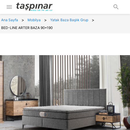
menu
search
>
>
>
Ana Sayfa
Mobilya
Yatak Baza Başlık Grup
BED-LINE ARTER BAZA 90*190