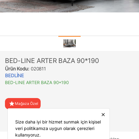
BED-LINE ARTER BAZA 90*190
Ürün Kodu:
020811
BEDLİNE
BED-LINE ARTER BAZA 90*190
star
Mağaza Özel
close
favorite
Favorilere Ekle
Size daha iyi bir hizmet sunmak için kişisel
veri politikamıza uygun olarak çerezleri
kullanıyoruz.