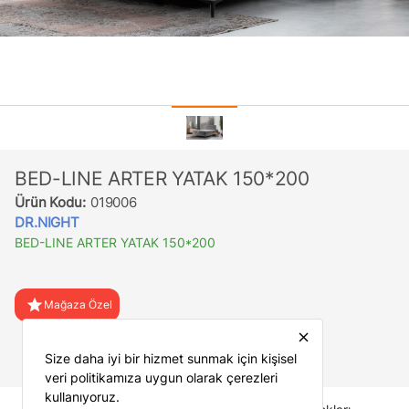
BED-LINE ARTER YATAK 150*200
Ürün Kodu:
019006
DR.NIGHT
BED-LINE ARTER YATAK 150*200
star
Mağaza Özel
close
favorite
Favorilere Ekle
Size daha iyi bir hizmet sunmak için kişisel
veri politikamıza uygun olarak çerezleri
kullanıyoruz.