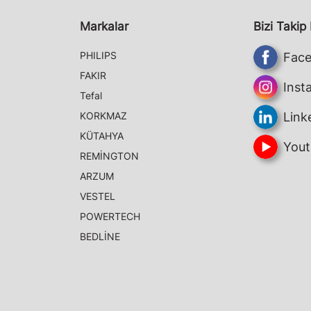
Markalar
Bizi Takip
PHILIPS
Fac
FAKIR
Inst
Tefal
KORKMAZ
Link
KÜTAHYA
Yout
REMİNGTON
ARZUM
VESTEL
POWERTECH
BEDLİNE