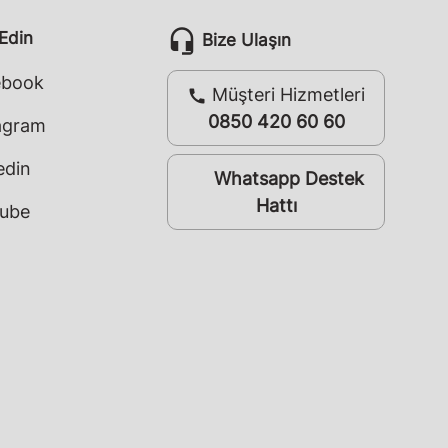
headset_mic
 Edin
Bize Ulaşın
ebook
Müşteri Hizmetleri
call
0850 420 60 60
agram
edin
Whatsapp Destek
whatsapp
Hattı
ube