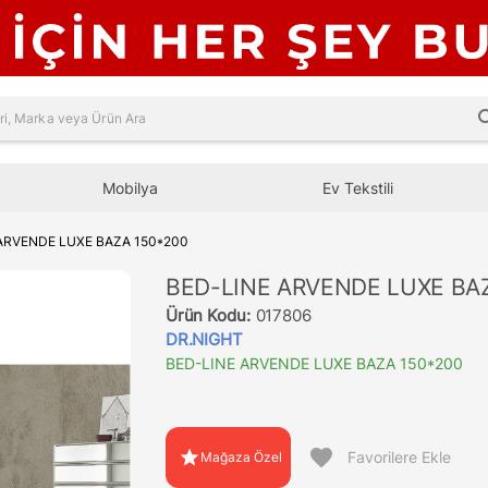
sea
Mobilya
Ev Tekstili
ARVENDE LUXE BAZA 150*200
BED-LINE ARVENDE LUXE BA
Ürün Kodu:
017806
DR.NIGHT
BED-LINE ARVENDE LUXE BAZA 150*200
favorite
star
Favorilere Ekle
Mağaza Özel