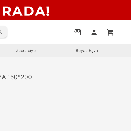
rch
storefront
person
shopping_cart
Züccaciye
Beyaz Eşya
ZA 150*200