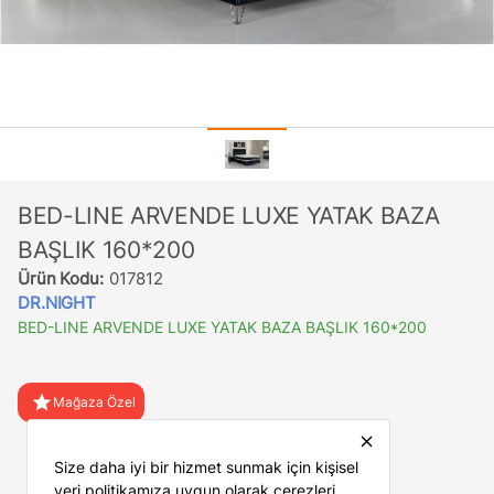
BED-LINE ARVENDE LUXE YATAK BAZA
BAŞLIK 160*200
Ürün Kodu:
017812
DR.NIGHT
BED-LINE ARVENDE LUXE YATAK BAZA BAŞLIK 160*200
star
Mağaza Özel
close
favorite
Favorilere Ekle
Size daha iyi bir hizmet sunmak için kişisel
veri politikamıza uygun olarak çerezleri