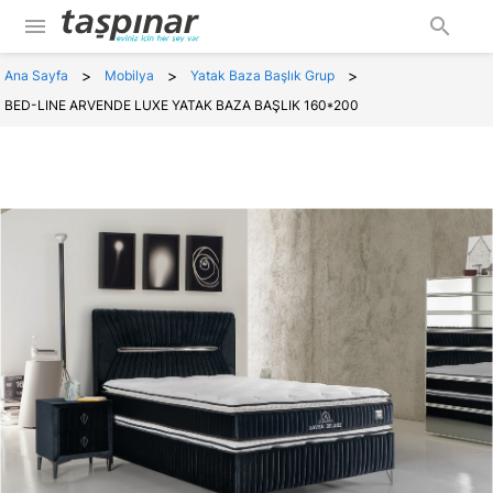
menu
search
>
>
>
Ana Sayfa
Mobilya
Yatak Baza Başlık Grup
BED-LINE ARVENDE LUXE YATAK BAZA BAŞLIK 160*200