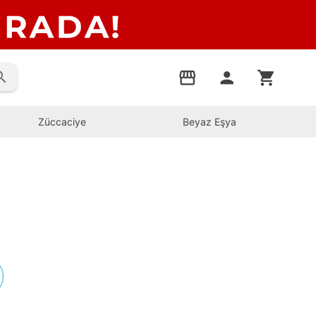
rch
storefront
person
shopping_cart
Züccaciye
Beyaz Eşya
s