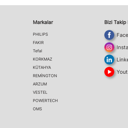
Markalar
Bizi Takip
PHILIPS
Fac
FAKIR
Inst
Tefal
KORKMAZ
Link
KÜTAHYA
Yout
REMİNGTON
ARZUM
VESTEL
POWERTECH
OMS