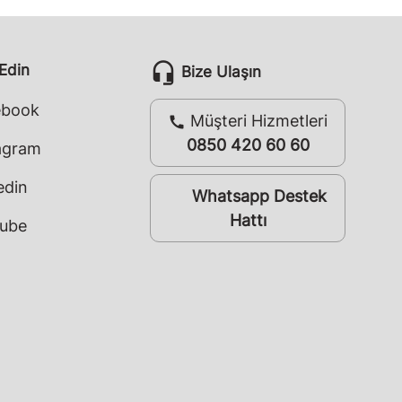
headset_mic
 Edin
Bize Ulaşın
ebook
Müşteri Hizmetleri
call
0850 420 60 60
agram
edin
Whatsapp Destek
whatsapp
Hattı
ube