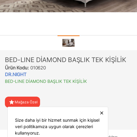
BED-LINE DİAMOND BAŞLIK TEK KİŞİLİK
Ürün Kodu:
010620
DR.NIGHT
BED-LINE DİAMOND BAŞLIK TEK KİŞİLİK
star
Mağaza Özel
close
favorite
Favorilere Ekle
Size daha iyi bir hizmet sunmak için kişisel
veri politikamıza uygun olarak çerezleri
kullanıyoruz.