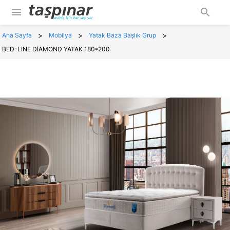
menu
search
>
>
>
Ana Sayfa
Mobilya
Yatak Baza Başlık Grup
BED-LINE DİAMOND YATAK 180*200