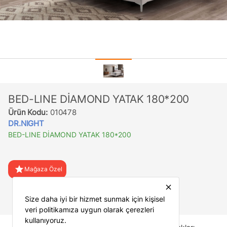
BED-LINE DİAMOND YATAK 180*200
Ürün Kodu:
010478
DR.NIGHT
BED-LINE DİAMOND YATAK 180*200
star
Mağaza Özel
close
favorite
Favorilere Ekle
Size daha iyi bir hizmet sunmak için kişisel
veri politikamıza uygun olarak çerezleri
kullanıyoruz.