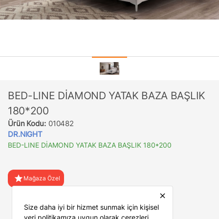
BED-LINE DİAMOND YATAK BAZA BAŞLIK
180*200
Ürün Kodu:
010482
DR.NIGHT
BED-LINE DİAMOND YATAK BAZA BAŞLIK 180*200
star
Mağaza Özel
close
favorite
Favorilere Ekle
Size daha iyi bir hizmet sunmak için kişisel
veri politikamıza uygun olarak çerezleri