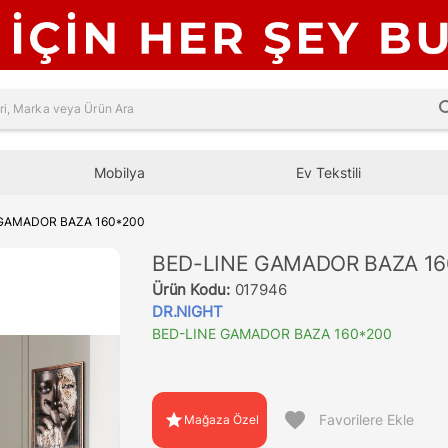
sea
Mobilya
Ev Tekstili
 GAMADOR BAZA 160*200
BED-LINE GAMADOR BAZA 16
Ürün Kodu:
017946
DR.NIGHT
BED-LINE GAMADOR BAZA 160*200
favorite
star
Favorilere Ekle
Mağaza Özel