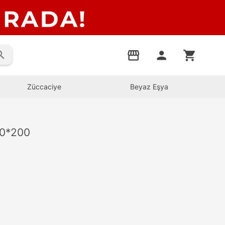
rch
storefront
person
shopping_cart
Züccaciye
Beyaz Eşya
0*200