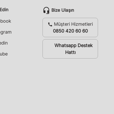
headset_mic
 Edin
Bize Ulaşın
ebook
Müşteri Hizmetleri
call
0850 420 60 60
agram
edin
Whatsapp Destek
whatsapp
Hattı
ube