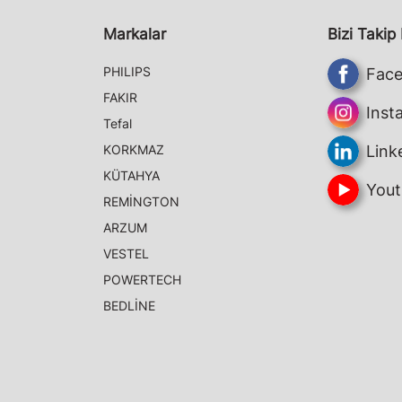
Markalar
Bizi Takip
PHILIPS
Fac
FAKIR
Inst
Tefal
KORKMAZ
Link
KÜTAHYA
Yout
REMİNGTON
ARZUM
VESTEL
POWERTECH
BEDLİNE