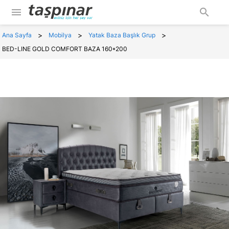
menu
search
>
>
>
Ana Sayfa
Mobilya
Yatak Baza Başlık Grup
BED-LINE GOLD COMFORT BAZA 160*200