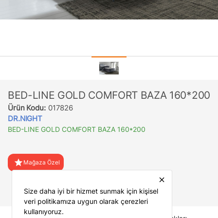
BED-LINE GOLD COMFORT BAZA 160*200
Ürün Kodu:
017826
DR.NIGHT
BED-LINE GOLD COMFORT BAZA 160*200
star
Mağaza Özel
close
favorite
Favorilere Ekle
Size daha iyi bir hizmet sunmak için kişisel
veri politikamıza uygun olarak çerezleri
kullanıyoruz.