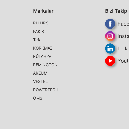
Markalar
Bizi Takip
PHILIPS
Fac
FAKIR
Inst
Tefal
KORKMAZ
Link
KÜTAHYA
Yout
REMİNGTON
ARZUM
VESTEL
POWERTECH
OMS