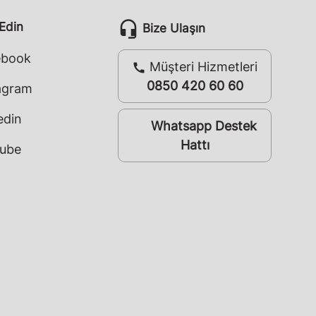
headset_mic
 Edin
Bize Ulaşın
ebook
Müşteri Hizmetleri
call
0850 420 60 60
agram
edin
Whatsapp Destek
whatsapp
Hattı
ube