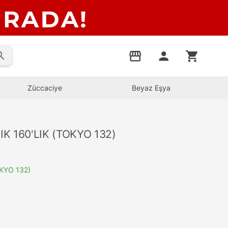
rch
storefront
person
shopping_cart
Züccaciye
Beyaz Eşya
 160'LIK (TOKYO 132)
KYO 132)