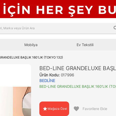
sea
Mobilya
Ev Tekstili
GRANDELUXE BAŞLIK 160'LIK (TOKYO 132)
BED-LINE GRANDELUXE BAŞLIK
Ürün Kodu:
017996
BEDLİNE
BED-LINE GRANDELUXE BAŞLIK 160'LIK (TO
favorite
star
Favorilere Ekle
Mağaza Özel