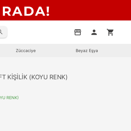
rch
storefront
person
shopping_cart
Züccaciye
Beyaz Eşya
FT KİŞİLİK (KOYU RENK)
OYU RENK)