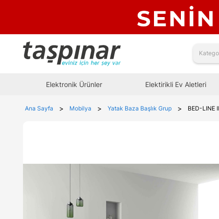
Elektronik Ürünler
Elektirikli Ev Aletleri
>
>
>
Ana Sayfa
Mobilya
Yatak Baza Başlık Grup
BED-LINE I