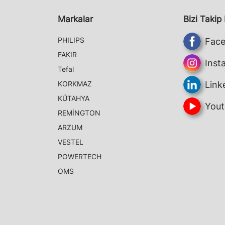
Markalar
Bizi Takip
PHILIPS
Fac
FAKIR
Inst
Tefal
KORKMAZ
Link
KÜTAHYA
Yout
REMİNGTON
ARZUM
VESTEL
POWERTECH
OMS