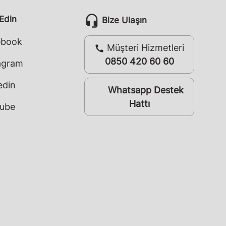
headset_mic
 Edin
Bize Ulaşın
ebook
Müşteri Hizmetleri
call
0850 420 60 60
agram
edin
Whatsapp Destek
whatsapp
Hattı
ube