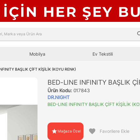
sea
Mobilya
Ev Tekstili
NFINITY BAŞLIK ÇİFT KİŞİLİK (KOYU RENK)
BED-LINE INFINITY BAŞLIK Çİ
Ürün Kodu:
017843
DR.NIGHT
BED-LINE INFINITY BAŞLIK ÇİFT KİŞİLİK (K
favorite
star
Favorilere Ekle
Mağaza Özel