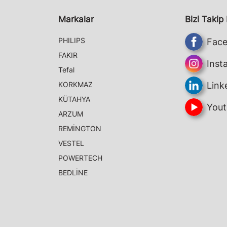
Markalar
Bizi Takip
PHILIPS
Fac
FAKIR
Inst
Tefal
KORKMAZ
Link
KÜTAHYA
Yout
ARZUM
REMİNGTON
VESTEL
POWERTECH
BEDLİNE