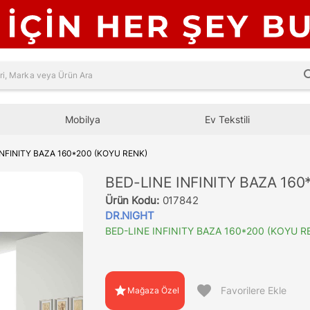
sea
Mobilya
Ev Tekstili
INFINITY BAZA 160*200 (KOYU RENK)
BED-LINE INFINITY BAZA 160
Ürün Kodu:
017842
DR.NIGHT
BED-LINE INFINITY BAZA 160*200 (KOYU R
favorite
star
Favorilere Ekle
Mağaza Özel