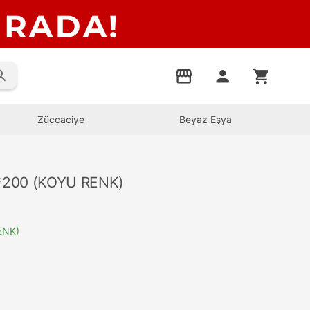
rch
storefront
person
shopping_cart
Züccaciye
Beyaz Eşya
*200 (KOYU RENK)
ENK)