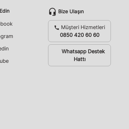
headset_mic
 Edin
Bize Ulaşın
ebook
Müşteri Hizmetleri
call
0850 420 60 60
agram
edin
Whatsapp Destek
whatsapp
Hattı
ube