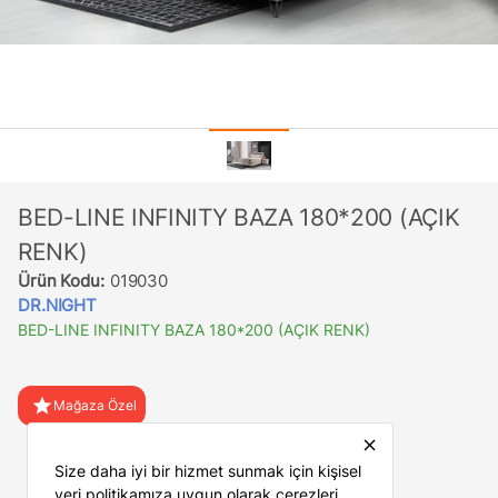
BED-LINE INFINITY BAZA 180*200 (AÇIK
RENK)
Ürün Kodu:
019030
DR.NIGHT
BED-LINE INFINITY BAZA 180*200 (AÇIK RENK)
star
Mağaza Özel
close
favorite
Favorilere Ekle
Size daha iyi bir hizmet sunmak için kişisel
veri politikamıza uygun olarak çerezleri