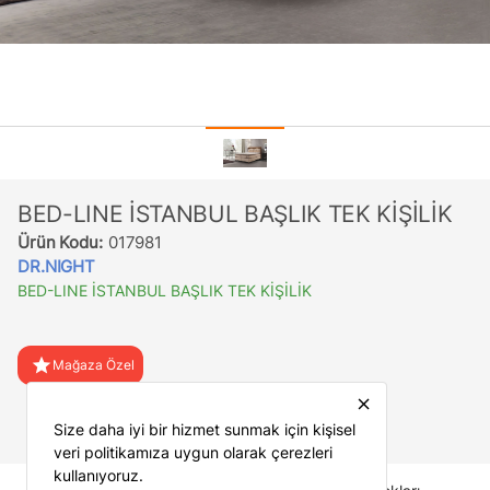
BED-LINE İSTANBUL BAŞLIK TEK KİŞİLİK
Ürün Kodu:
017981
DR.NIGHT
BED-LINE İSTANBUL BAŞLIK TEK KİŞİLİK
star
Mağaza Özel
close
favorite
Favorilere Ekle
Size daha iyi bir hizmet sunmak için kişisel
veri politikamıza uygun olarak çerezleri
kullanıyoruz.