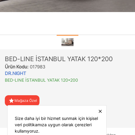
BED-LINE İSTANBUL YATAK 120*200
Ürün Kodu:
017983
DR.NIGHT
BED-LINE İSTANBUL YATAK 120*200
star
Mağaza Özel
close
favorite
Favorilere Ekle
Size daha iyi bir hizmet sunmak için kişisel
veri politikamıza uygun olarak çerezleri
kullanıyoruz.