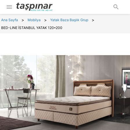
menu
search
>
>
>
Ana Sayfa
Mobilya
Yatak Baza Başlık Grup
BED-LINE İSTANBUL YATAK 120*200