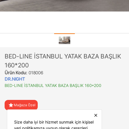
BED-LINE İSTANBUL YATAK BAZA BAŞLIK
160*200
Ürün Kodu:
018006
DR.NIGHT
BED-LINE İSTANBUL YATAK BAZA BAŞLIK 160*200
star
Mağaza Özel
close
favorite
Favorilere Ekle
Size daha iyi bir hizmet sunmak için kişisel
veri politikamıza uygun olarak çerezleri