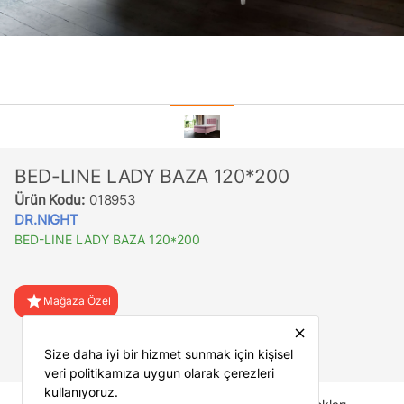
BED-LINE LADY BAZA 120*200
Ürün Kodu:
018953
DR.NIGHT
BED-LINE LADY BAZA 120*200
star
Mağaza Özel
close
favorite
Favorilere Ekle
Size daha iyi bir hizmet sunmak için kişisel
veri politikamıza uygun olarak çerezleri
kullanıyoruz.