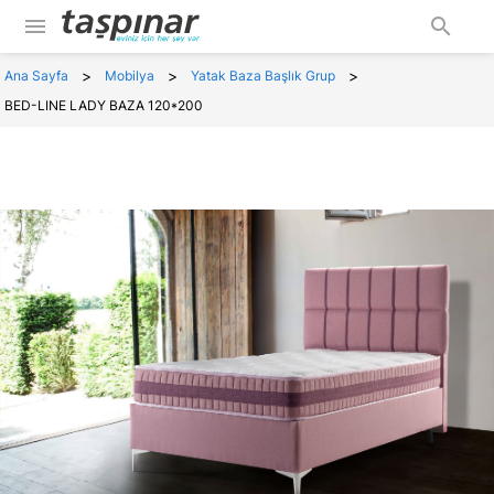
menu
search
>
>
>
Ana Sayfa
Mobilya
Yatak Baza Başlık Grup
BED-LINE LADY BAZA 120*200