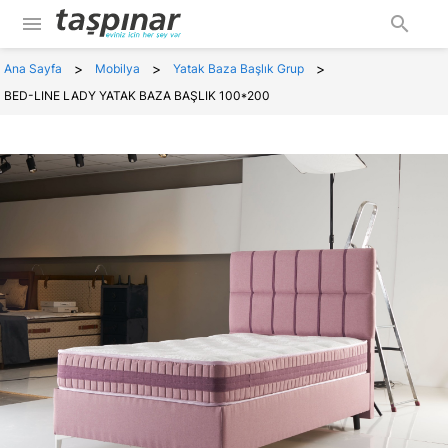
menu
search
>
>
>
Ana Sayfa
Mobilya
Yatak Baza Başlık Grup
BED-LINE LADY YATAK BAZA BAŞLIK 100*200