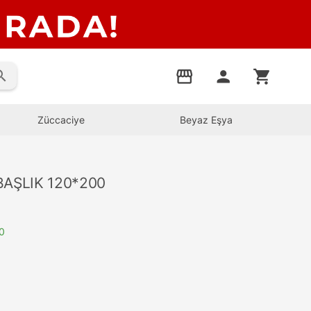
rch
storefront
person
shopping_cart
Züccaciye
Beyaz Eşya
BAŞLIK 120*200
0