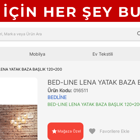
sea
Mobilya
Ev Tekstili
LENA YATAK BAZA BAŞLIK 120*200
BED-LINE LENA YATAK BAZA 
Ürün Kodu:
016511
BEDLİNE
BED-LINE LENA YATAK BAZA BAŞLIK 120*20
favorite
star
Favorilere Ekle
Mağaza Özel