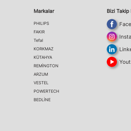
Markalar
Bizi Takip
PHILIPS
Fac
FAKIR
Inst
Tefal
KORKMAZ
Link
KÜTAHYA
Yout
REMİNGTON
ARZUM
VESTEL
POWERTECH
BEDLİNE