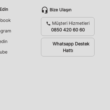
headset_mic
 Edin
Bize Ulaşın
ebook
Müşteri Hizmetleri
call
0850 420 60 60
agram
edin
Whatsapp Destek
whatsapp
Hattı
ube