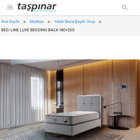
menu
search
>
>
>
Ana Sayfa
Mobilya
Yatak Baza Başlık Grup
BED-LINE LUXE BEDDİNG BAZA 160*200