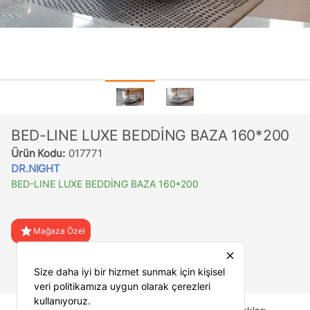
BED-LINE LUXE BEDDİNG BAZA 160*200
Ürün Kodu:
017771
DR.NIGHT
BED-LINE LUXE BEDDİNG BAZA 160*200
star
Mağaza Özel
close
favorite
Favorilere Ekle
Size daha iyi bir hizmet sunmak için kişisel
veri politikamıza uygun olarak çerezleri
kullanıyoruz.