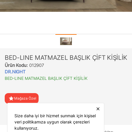
BED-LINE MATMAZEL BAŞLIK ÇİFT KİŞİLİK
Ürün Kodu:
012907
DR.NIGHT
BED-LINE MATMAZEL BAŞLIK ÇİFT KİŞİLİK
star
Mağaza Özel
close
favorite
Favorilere Ekle
Size daha iyi bir hizmet sunmak için kişisel
veri politikamıza uygun olarak çerezleri
kullanıyoruz.