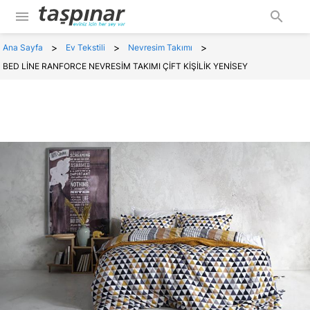
menu
search
>
>
>
Ana Sayfa
Ev Tekstili
Nevresim Takımı
BED LİNE RANFORCE NEVRESİM TAKIMI ÇİFT KİŞİLİK YENİSEY