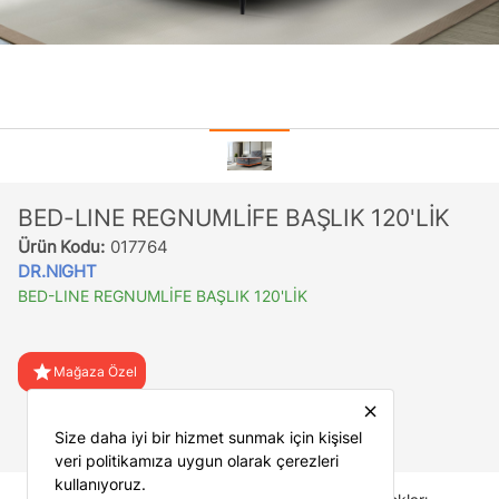
BED-LINE REGNUMLİFE BAŞLIK 120'LİK
Ürün Kodu:
017764
DR.NIGHT
BED-LINE REGNUMLİFE BAŞLIK 120'LİK
star
Mağaza Özel
close
favorite
Favorilere Ekle
Size daha iyi bir hizmet sunmak için kişisel
veri politikamıza uygun olarak çerezleri
kullanıyoruz.