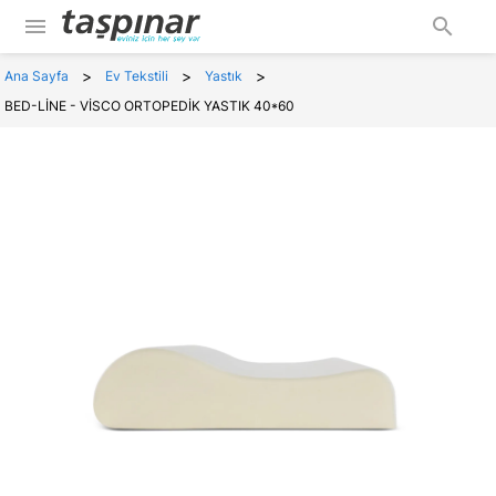
menu
search
>
>
>
Ana Sayfa
Ev Tekstili
Yastık
BED-LİNE - VİSCO ORTOPEDİK YASTIK 40*60