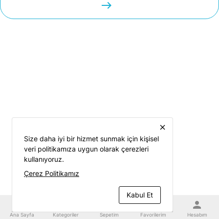
easts
close
Size daha iyi bir hizmet sunmak için kişisel
veri politikamıza uygun olarak çerezleri
kullanıyoruz.
Çerez Politikamız
Kabul Et
home
category
shopping_cart
favorite
person
Ana Sayfa
Kategoriler
Sepetim
Favorilerim
Hesabım